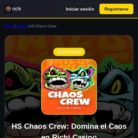
richi
Iniciar sesión
Registrarse
Inicio
/
Casino
/
HS Chaos Crew
DESTACADO
HS Chaos Crew: Domina el Caos
en Richi Casino