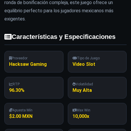
ronda de bonificación compleja, este juego ofrece un
equilibrio perfecto para los jugadores mexicanos más
exigentes.
Características y Especificaciones
Proveedor
Tipo de Juego
Hacksaw Gaming
Video Slot
RTP
Volatilidad
96.30%
Muy Alta
Apuesta Mín
Max Win
$2.00 MXN
10,000x