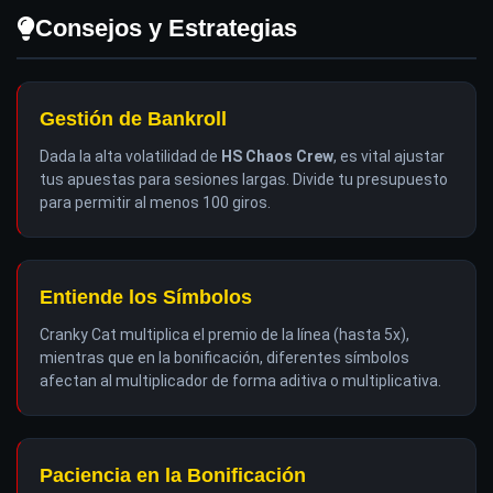
Consejos y Estrategias
Gestión de Bankroll
Dada la alta volatilidad de
HS Chaos Crew
, es vital ajustar
tus apuestas para sesiones largas. Divide tu presupuesto
para permitir al menos 100 giros.
Entiende los Símbolos
Cranky Cat multiplica el premio de la línea (hasta 5x),
mientras que en la bonificación, diferentes símbolos
afectan al multiplicador de forma aditiva o multiplicativa.
Paciencia en la Bonificación