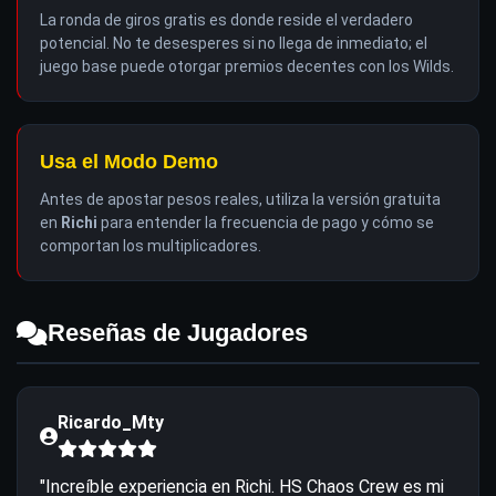
La ronda de giros gratis es donde reside el verdadero
potencial. No te desesperes si no llega de inmediato; el
juego base puede otorgar premios decentes con los Wilds.
Usa el Modo Demo
Antes de apostar pesos reales, utiliza la versión gratuita
en
Richi
para entender la frecuencia de pago y cómo se
comportan los multiplicadores.
Reseñas de Jugadores
Ricardo_Mty
"Increíble experiencia en Richi. HS Chaos Crew es mi