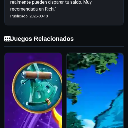
realmente pueden disparar tu saldo. Muy
recomendada en Richi."
Publicado: 2026-03-10
Juegos Relacionados