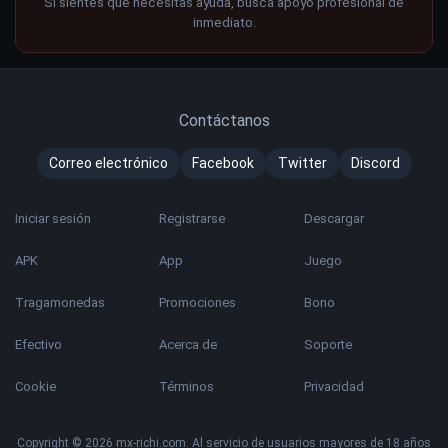
Si sientes que necesitas ayuda, busca apoyo profesional de
inmediato.
Contáctanos
Correo electrónico
Facebook
Twitter
Discord
Iniciar sesión
Registrarse
Descargar
APK
App
Juego
Tragamonedas
Promociones
Bono
Efectivo
Acerca de
Soporte
Cookie
Términos
Privacidad
Copyright © 2026 mx-richi.com. Al servicio de usuarios mayores de 18 años