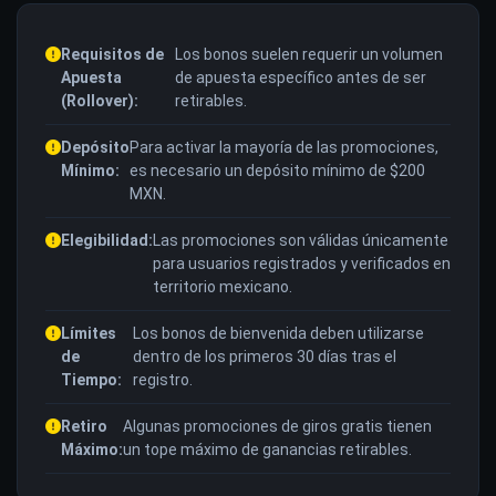
Requisitos de
Los bonos suelen requerir un volumen
Apuesta
de apuesta específico antes de ser
(Rollover):
retirables.
Depósito
Para activar la mayoría de las promociones,
Mínimo:
es necesario un depósito mínimo de $200
MXN.
Elegibilidad:
Las promociones son válidas únicamente
para usuarios registrados y verificados en
territorio mexicano.
Límites
Los bonos de bienvenida deben utilizarse
de
dentro de los primeros 30 días tras el
Tiempo:
registro.
Retiro
Algunas promociones de giros gratis tienen
Máximo:
un tope máximo de ganancias retirables.