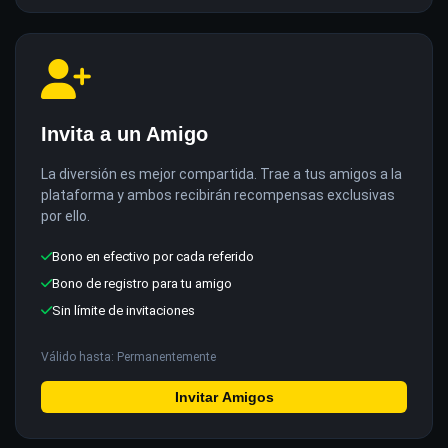
Invita a un Amigo
La diversión es mejor compartida. Trae a tus amigos a la
plataforma y ambos recibirán recompensas exclusivas
por ello.
Bono en efectivo por cada referido
Bono de registro para tu amigo
Sin límite de invitaciones
Válido hasta: Permanentemente
Invitar Amigos