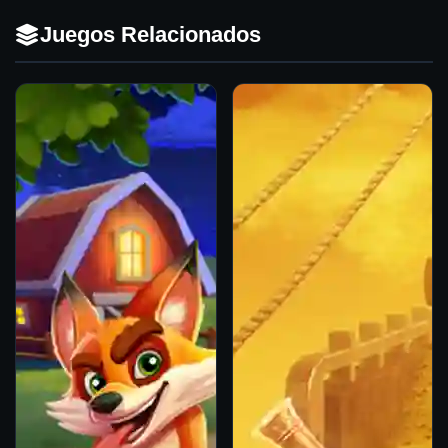
Juegos Relacionados