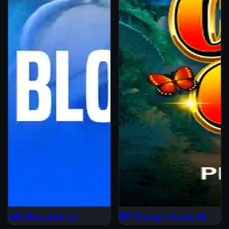
HS Bloodthirst
PP Congo Cash XL