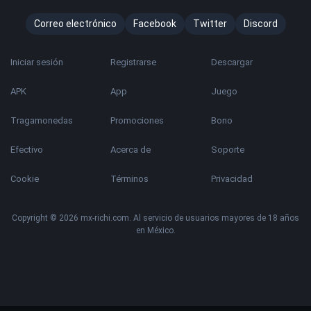
Correo electrónico
Facebook
Twitter
Discord
Iniciar sesión
Registrarse
Descargar
APK
App
Juego
Tragamonedas
Promociones
Bono
Efectivo
Acerca de
Soporte
Cookie
Términos
Privacidad
Copyright © 2026 mx-richi.com. Al servicio de usuarios mayores de 18 años
en México.