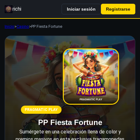
richi
Iniciar sesión
Registrarse
Inicio
>
Casino
>
PP Fiesta Fortune
PRAGMATIC PLAY
PP Fiesta Fortune
Sumérgete en una celebración llena de color y
premios masivos en esta exclusiva tragamonedas