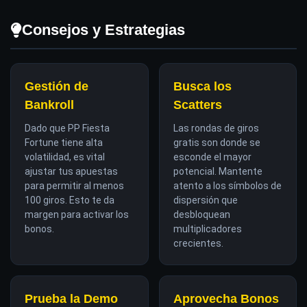
Consejos y Estrategias
Gestión de
Busca los
Bankroll
Scatters
Dado que PP Fiesta
Las rondas de giros
Fortune tiene alta
gratis son donde se
volatilidad, es vital
esconde el mayor
ajustar tus apuestas
potencial. Mantente
para permitir al menos
atento a los símbolos de
100 giros. Esto te da
dispersión que
margen para activar los
desbloquean
bonos.
multiplicadores
crecientes.
Prueba la Demo
Aprovecha Bonos