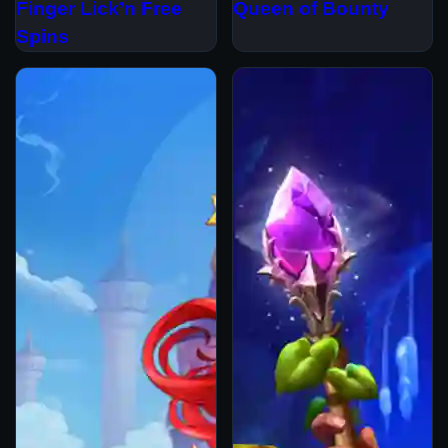
Finger Lick’n Free
Queen of Bounty
Spins