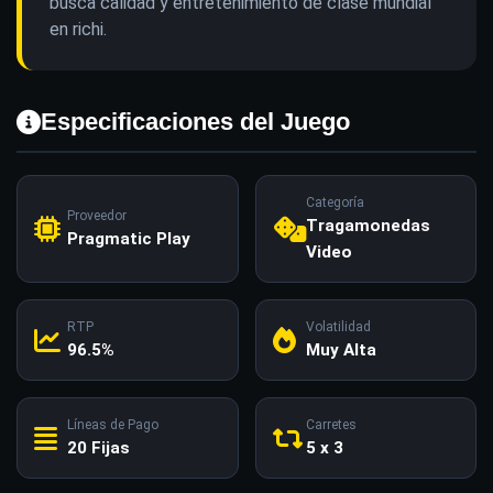
busca calidad y entretenimiento de clase mundial
en richi.
Especificaciones del Juego
Categoría
Proveedor
Tragamonedas
Pragmatic Play
Video
RTP
Volatilidad
96.5%
Muy Alta
Líneas de Pago
Carretes
20 Fijas
5 x 3