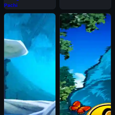
Pachi