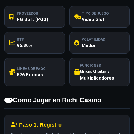
PROVEEDOR
TIPO DE JUEGO
PG Soft (PGS)
Video Slot
RTP
VOLATILIDAD
96.80%
Media
FUNCIONES
LÍNEAS DE PAGO
Giros Gratis /
576 Formas
Multiplicadores
Cómo Jugar en Richi Casino
Paso 1: Registro