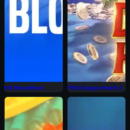
HS Bloodthirst
PGS Dragon Hatch 2