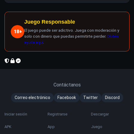
Juego Responsable
El juego puede ser adictivo. Juega con moderación y
18+
solo con dinero que puedas permitirte perder.
Obtén
ayuda aquí
.
Contáctanos
Correo electrónico
Facebook
Twitter
Discord
Iniciar sesión
Registrarse
Descargar
APK
App
Juego