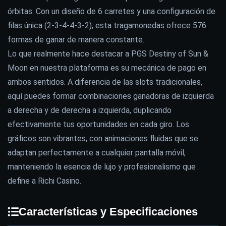
órbitas. Con un diseño de 6 carretes y una configuración de
filas única (2-3-4-4-3-2), esta tragamonedas ofrece 576
formas de ganar de manera constante.
Lo que realmente hace destacar a PGS Destiny of Sun &
Moon en nuestra plataforma es su mecánica de pago en
ambos sentidos. A diferencia de las slots tradicionales,
aquí puedes formar combinaciones ganadoras de izquierda
a derecha y de derecha a izquierda, duplicando
efectivamente tus oportunidades en cada giro. Los
gráficos son vibrantes, con animaciones fluidas que se
adaptan perfectamente a cualquier pantalla móvil,
manteniendo la esencia de lujo y profesionalismo que
define a Richi Casino.
Características y Especificaciones