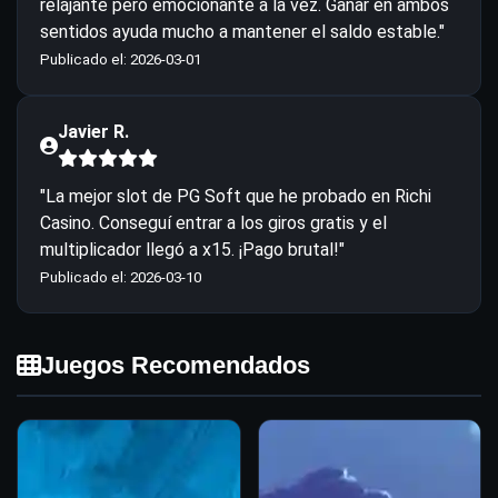
relajante pero emocionante a la vez. Ganar en ambos
sentidos ayuda mucho a mantener el saldo estable."
Publicado el: 2026-03-01
Javier R.
"La mejor slot de PG Soft que he probado en Richi
Casino. Conseguí entrar a los giros gratis y el
multiplicador llegó a x15. ¡Pago brutal!"
Publicado el: 2026-03-10
Juegos Recomendados