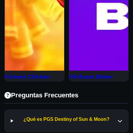
Fortune Chicken
HS Beast Below
Preguntas Frecuentes
¿Qué es PGS Destiny of Sun & Moon?