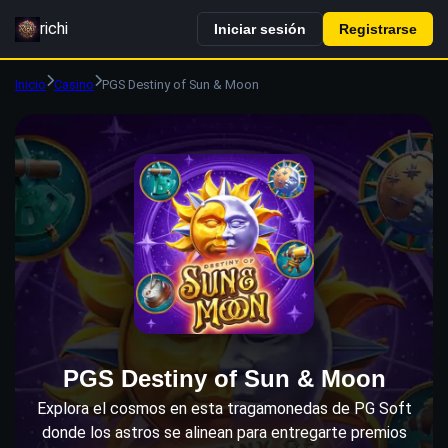
richi
Iniciar sesión
Registrarse
Inicio
Casino
PGS Destiny of Sun & Moon
PGS Destiny of Sun & Moon
Explora el cosmos en esta tragamonedas de PG Soft
donde los astros se alinean para entregarte premios