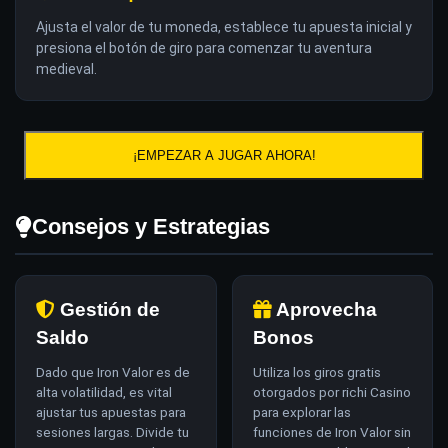
Ajusta el valor de tu moneda, establece tu apuesta inicial y
presiona el botón de giro para comenzar tu aventura
medieval.
¡EMPEZAR A JUGAR AHORA!
Consejos y Estrategias
Gestión de
Aprovecha
Saldo
Bonos
Dado que Iron Valor es de
Utiliza los giros gratis
alta volatilidad, es vital
otorgados por richi Casino
ajustar tus apuestas para
para explorar las
sesiones largas. Divide tu
funciones de Iron Valor sin