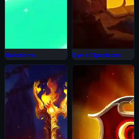
Balonismo
Eye of Spartacus