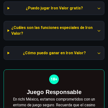
¿Puedo jugar Iron Valor gratis?
¿Cuáles son las funciones especiales de Iron
Valor?
¿Cómo puedo ganar en Iron Valor?
18+
Juego Responsable
En richi México, estamos comprometidos con un
entorno de juego seguro. Recuerda que el casino