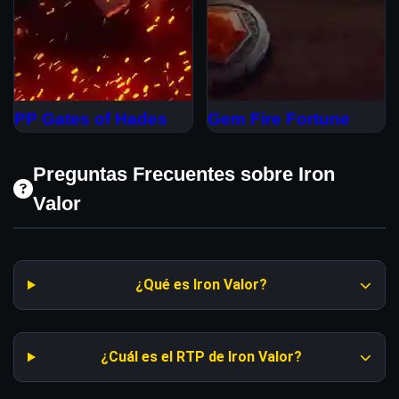
PP Gates of Hades
Gem Fire Fortune
Preguntas Frecuentes sobre Iron
Valor
¿Qué es Iron Valor?
¿Cuál es el RTP de Iron Valor?